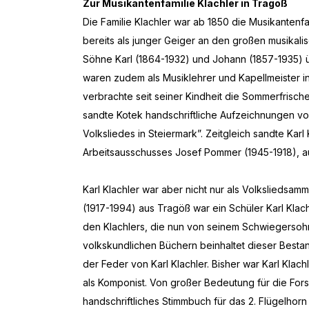
Zur Musikantenfamilie Klachler in Tragöß
Die Familie Klachler war ab 1850 die Musikantenf
bereits als junger Geiger an den großen musikali
Söhne Karl (1864-1932) und Johann (1857-1935) üb
waren zudem als Musiklehrer und Kapellmeister i
verbrachte seit seiner Kindheit die Sommerfrisch
sandte Kotek handschriftliche Aufzeichnungen vo
Volksliedes in Steiermark”. Zeitgleich sandte Kar
Arbeitsausschusses Josef Pommer (1945-1918), auc
Karl Klachler war aber nicht nur als Volksliedsam
(1917-1994) aus Tragöß war ein Schüler Karl Kla
den Klachlers, die nun von seinem Schwiegersohn
volkskundlichen Büchern beinhaltet dieser Bestan
der Feder von Karl Klachler. Bisher war Karl Klac
als Komponist. Von großer Bedeutung für die Fors
handschriftliches Stimmbuch für das 2. Flügelhorn 