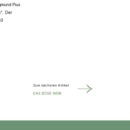
igmund Pius
n”. Der
50
Zum nächsten Artikel
DAS BÖSE WEIB