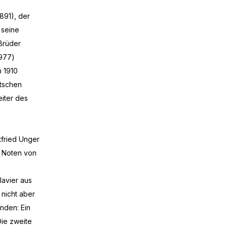
891), der
 seine
 Brüder
1977)
n 1910
utschen
eiter des
tfried Unger
d Noten von
lavier aus
 nicht aber
nden: Ein
Die zweite