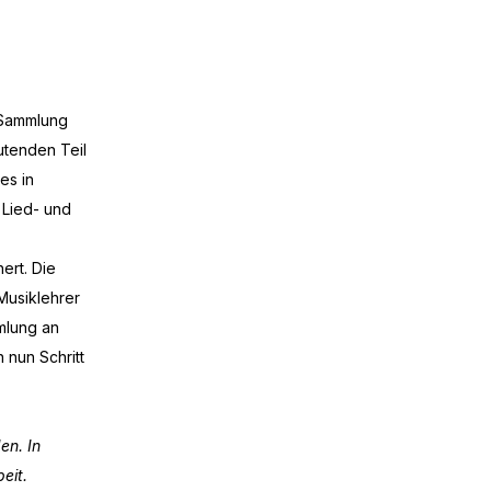
e Sammlung
utenden Teil
es in
 Lied- und
ert. Die
Musiklehrer
mlung an
 nun Schritt
en. In
eit.