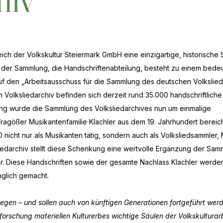
hiv
eich der Volkskultur Steiermark GmbH eine einzigartige, historisch
eil der Sammlung, die Handschriftenabteilung, besteht zu einem bede
auf den „Arbeitsausschuss für die Sammlung des deutschen Volkslied
 Volksliedarchiv befinden sich derzeit rund 35.000 handschriftliche
ng wurde die Sammlung des Volksliedarchives nun um einmalige
ragößer Musikantenfamilie Klachler aus dem 19. Jahrhundert bereich
nicht nur als Musikanten tätig, sondern auch als Volksliedsammler, 
liedarchiv stellt diese Schenkung eine wertvolle Ergänzung der Sam
r. Diese Handschriften sowie der gesamte Nachlass Klachler werden
änglich gemacht.
iegen – und sollen auch von künftigen Generationen fortgeführt werd
rschung materiellen Kulturerbes wichtige Säulen der Volkskulturarb