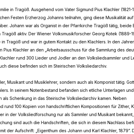
amilie in Tragöß. Ausgehend vom Vater Sigmund Pius Klachler (1821-1
schen Festen Erzherzog Johanns teilnahm, ging diese Musikalität auf
er. Johann war als Organist in der Pfarrkirche Tragöß tätig, beide
n Tragöß aktiv. Der Wiener Volksmusikforscher Georg Kotek (1889-
e in Tragöß und war in gutem Kontakt zu den Klachlers. In den Jahre
n Pius Klachler an den „Arbeitsausschuss für die Sammlung des de
l Klachler rund 300 Lieder und Jodler an den Volksliedsammler und L
h diese befinden sich im Steirischen Volksliedarchiv.
mler, Musikant und Musiklehrer, sondern auch als Komponist tätig. Got
chlers. In seinem Notenbestand befanden sich etliche Unterlagen un
 als Schenkung in das Steirische Volksliedarchiv kamen. Neben
d rund 100 Kopien von handschriftlichen Kompositionen für Zither, K
hler in der Volksliedforschung nur als Sammler und Musikant bekannt,
chung sind auch die Handschriften, die sich in diesem Nachlass befi
mit der Aufschrift: „Eigenthum des Johann und Karl Klachler, 1879”. 