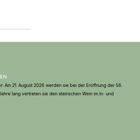
TEN
er: Am 21. August 2026 werden sie bei der Eröffnung der 56.
ahre lang vertreten sie den steirischen Wein im In- und