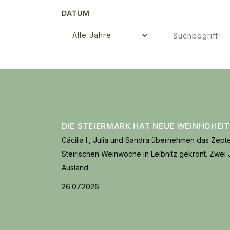
DATUM
DIE STEIERMARK HAT NEUE WEINHOHEI
Cäcilia I., Julia und Sandra übernehmen das Zept
Steirischen Weinwoche in Leibnitz gekrönt. Zwei J
Ausland.
26.07.2026