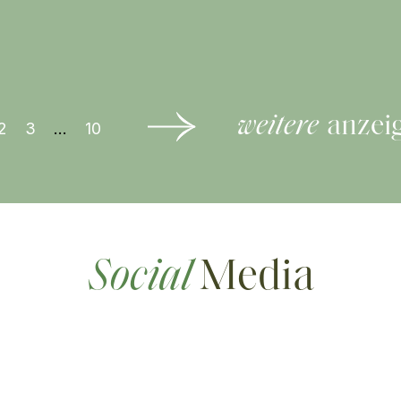
weitere
anzei
2
3
…
10
Social
Media