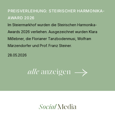
PREISVERLEIHUNG: STEIRISCHER HARMONIKA-
AWARD 2026
Im Steiermarkhof wurden die Steirischen Harmonika-
Awards 2026 verliehen. Ausgezeichnet wurden Klara
Mißebner, die Florianer Tanzbodenmusi, Wolfram
Märzendorfer und Prof. Franz Steiner.
28.05.2026
alle
anzeigen
Social
Media