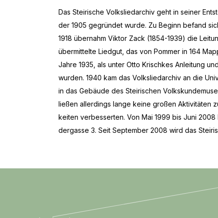
Das Steirische Volksliedarchiv geht in seiner En
der 1905 gegründet wurde. Zu Be­ginn be­fand si
1918 übernahm Viktor Zack (1854-1939) die Leitu
übermittelte Liedgut, das von Pommer in 164 Mappen
Jahre 1935, als unter Otto Krisch­kes An­lei­tung und 
wur­den. 1940 kam das Volks­lie­dar­chiv an die Uni­v
in das Ge­bäu­de des Stei­ri­schen Volks­kun­de­mu­se
lie­ßen al­ler­dings lange keine gro­ßen Ak­ti­vi­tä­
kei­ten ver­bes­ser­ten. Von Mai 1999 bis Juni 2008 
der­gas­se 3. Seit Sep­tem­ber 2008 wird das Stei