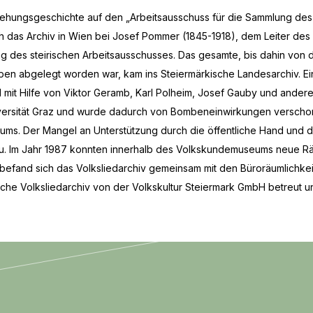
tstehungsgeschichte auf den „Arbeitsausschuss für die Sammlung des
ch das Ar­chiv in Wien bei Josef Pom­mer (1845-1918), dem Leiter d
ng des steirischen Arbeitsausschusses. Das gesamte, bis dahin von 
 abgelegt worden war, kam ins Steiermärkische Landesarchiv. Ein wich­
mit Hilfe von Vik­tor Ge­ramb, Karl Pol­heim, Josef Gauby und an­de­ren d
er­si­tät Graz und wurde da­durch von Bom­ben­ein­wir­kun­gen ver­schont.
­ums. Der Man­gel an Un­ter­stüt­zung durch die öf­fent­li­che Hand und d
ten zu. Im Jahr 1987 konn­ten in­ner­halb des Volks­kun­de­mu­se­ums neue 
be­fand sich das Volks­lie­dar­chiv ge­mein­sam mit den Bü­ro­räum­lich­
rische Volksliedarchiv von der Volkskultur Steiermark GmbH betreut 