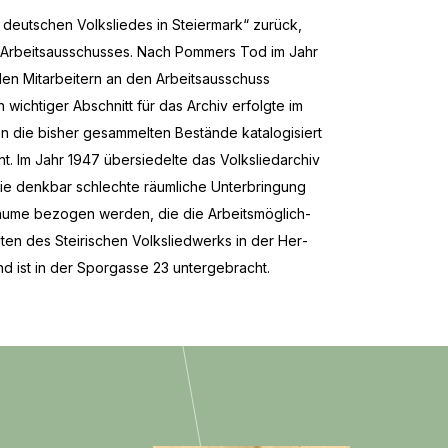
 deutschen Volksliedes in Steiermark“ zurück,
es Arbeitsausschusses. Nach Pommers Tod im Jahr
den Mitarbeitern an den Arbeitsausschuss
ti­ger Ab­schnitt für das Ar­chiv er­folg­te im
ie bis­her ge­sam­mel­ten Be­stän­de ka­ta­lo­gi­siert
 Im Jahr 1947 über­sie­del­te das Volks­lie­dar­chiv
ie denk­bar schlech­te räum­li­che Un­ter­brin­gung
Räume be­zo­gen wer­den, die die Ar­beits­mög­lich­
kei­ten des Steirischen Volksliedwerks in der Her­
und ist in der Sporgasse 23 untergebracht.