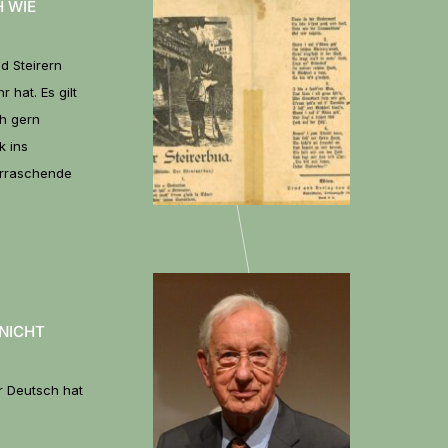
H WIE
nd Steirern
 hat. Es gilt
ch gern
k ins
erraschende
ICHT M
r Deutsch hat