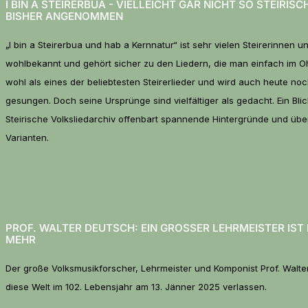
I BIN A STEIRERBUA - VIELLEICHT GAR NICHT SO STEIRISC
BISHER ANGENOMMEN
„I bin a Steirerbua und hab a Kernnatur“ ist sehr vielen Steirerinnen u
wohlbekannt und gehört sicher zu den Liedern, die man einfach im Ohr
wohl als eines der beliebtesten Steirerlieder und wird auch heute no
gesungen. Doch seine Ursprünge sind vielfältiger als gedacht. Ein Blic
Steirische Volksliedarchiv offenbart spannende Hintergründe und üb
Varianten.
PROF. WALTER DEUTSCH: EIN GROSSER LEHRMEISTER IST N
EHR
Der große Volksmusikforscher, Lehrmeister und Komponist Prof. Walte
diese Welt im 102. Lebensjahr am 13. Jänner 2025 verlassen.