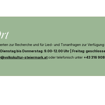
rt
ssierten zur Recherche und für Lied- und Tonanfragen zur Verfügung:
 Dienstag bis Donnerstag: 9.00-12.00 Uhr | Freitag: geschloss
v@volkskultur-steiermark.at
oder telefonisch unter
+43 316 90