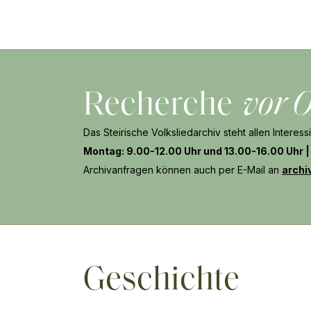
Recherche
vor O
Das Steirische Volksliedarchiv steht allen Intere
Montag: 9.00-12.00 Uhr und 13.00-16.00 Uhr |
Archivanfragen können auch per E-Mail an
archi
Geschichte