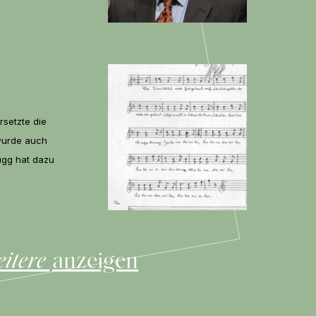
rsetzte die
wurde auch
mugg hat dazu
eitere
anzeigen