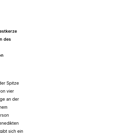
estkerze
on des
on
der Spitze
von vier
nge an der
inem
erson
Benedikten
ibt sich ein