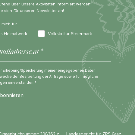
ufend über unsere Aktivitäten informiert werden?
e sich für unseren Newsletter an!
e mich für
hes Heimatwerk
Volkskultur Steiermark
der Erhebung/Speicherung meiner eingegebenen Daten
wecke der Bearbeitung der Anfrage sowie für mögliche
agen einverstanden.*
Firmenbuchnummer: 308362 z Landesgericht für ZRS Graz