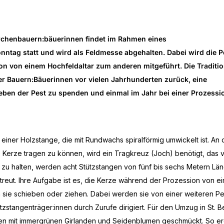
rchenbauern:bäuerinnen findet im Rahmen eines
ntag statt und wird als Feldmesse abgehalten. Dabei wird die P
ion von einem Hochfeldaltar zum anderen mitgeführt. Die Traditi
r Bauern:Bäuerinnen vor vielen Jahrhunderten zurück, eine
eben der Pest zu spenden und einmal im Jahr bei einer Prozessi
 einer Holzstange, die mit Rundwachs spiralförmig umwickelt ist. An 
e Kerze tragen zu können, wird ein Tragkreuz (Joch) benötigt, das 
zu halten, werden acht Stützstangen von fünf bis sechs Metern Lä
eut. Ihre Aufgabe ist es, die Kerze während der Prozession von e
m sie schieben oder ziehen. Dabei werden sie von einer weiteren P
ützstangenträger:innen durch Zurufe dirigiert. Für den Umzug in St. 
en mit immergrünen Girlanden und Seidenblumen geschmückt. So erg