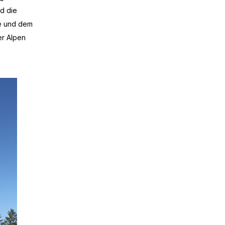
rd die
le und dem
er Alpen