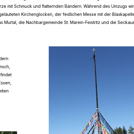
ie Kerze mit Schmuck und flatternden Bändern. Während des Umzugs wi
geläuteten Kirchenglocken, der festlichen Messe mit der Blaskapel
as Murtal, die Nachbargemeinde St. Marein-Feistritz und die Seckau
dern
nsch,
findet
Essen,
eiten