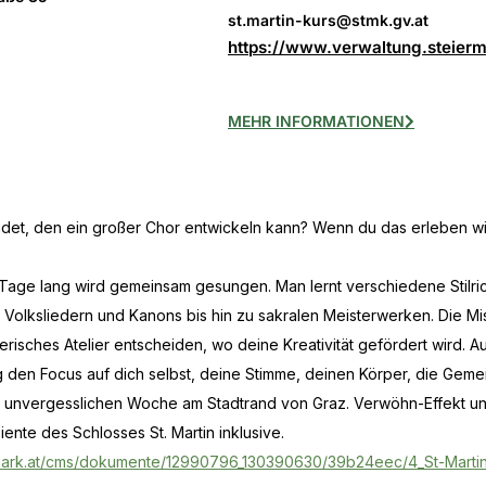
st.martin-kurs@stmk.gv.at
https://www.verwaltung.steier
MEHR INFORMATIONEN
et, den ein großer Chor entwickeln kann? Wenn du das erleben wil
 Tage lang wird gemein­sam gesungen. Man lernt verschiedene Stilr
 Volksliedern und Kanons bis hin zu sakralen Meisterwerken. Die M
lerisches Atelier entscheiden, wo deine Kreativität gefördert wird. 
 den Focus auf dich selbst, deine Stimme, deinen Körper, die Geme
er unvergesslichen Woche am Stadtrand von Graz. Verwöhn-Effekt u
nte des Schlosses St. Martin inklusive.
rmark.at/cms/dokumente/12990796_130390630/39b24eec/4_St-Martin