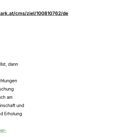
mark.at/cms/ziel/100810762/de
lst, dann
ichtungen
ischung
Auch am
inschaft und
nd Erholung
er-